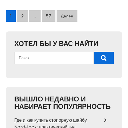
Пагинация
1
2
…
57
Далее
записей
ХОТЕЛ БЫ У ВАС НАЙТИ
ВЫШЛО НЕДАВНО И
НАБИРАЕТ ПОПУЛЯРНОСТЬ
Где и как купить стопорную шайбу
Nord‑Lock: практический гид