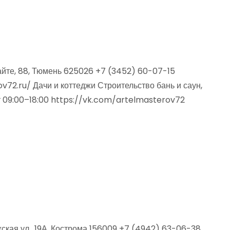
айте, 88, Тюмень 625026 +7 (3452) 60-07-15
72.ru/ Дачи и коттеджи Строительство бань и саун,
т 09:00–18:00 https://vk.com/artelmasterov72
ская ул., 19А, Кострома 156009 +7 (4942) 63-06-38