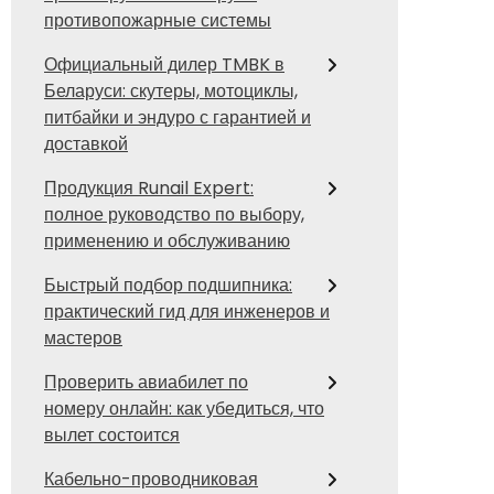
противопожарные системы
Официальный дилер TMBK в
Беларуси: скутеры, мотоциклы,
питбайки и эндуро с гарантией и
доставкой
Продукция Runail Expert:
полное руководство по выбору,
применению и обслуживанию
Быстрый подбор подшипника:
практический гид для инженеров и
мастеров
Проверить авиабилет по
номеру онлайн: как убедиться, что
вылет состоится
Кабельно-проводниковая