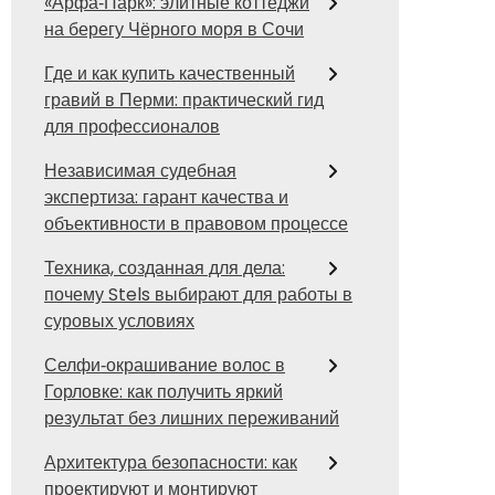
«Арфа‑Парк»: элитные коттеджи
на берегу Чёрного моря в Сочи
Где и как купить качественный
гравий в Перми: практический гид
для профессионалов
Независимая судебная
экспертиза: гарант качества и
объективности в правовом процессе
Техника, созданная для дела:
почему Stels выбирают для работы в
суровых условиях
Селфи‑окрашивание волос в
Горловке: как получить яркий
результат без лишних переживаний
Архитектура безопасности: как
проектируют и монтируют