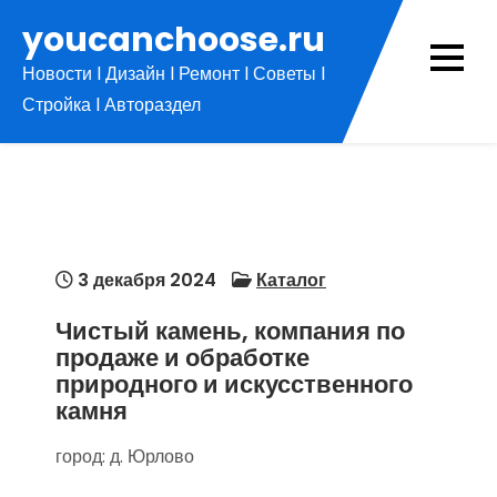
Перейти
youcanchoose.ru
к
Новости l Дизайн l Ремонт l Советы l
содержимому
Стройка l Автораздел
3 декабря 2024
Каталог
Чистый камень, компания по
продаже и обработке
природного и искусственного
камня
город: д. Юрлово