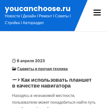
Перейти
youcanchoose.ru
к
Новости l Дизайн l Ремонт l Советы l
содержимому
Стройка l Автораздел
6 апреля 2023
Гаджеты и прочая техника
—> Как использовать планшет
в качестве навигатора
Находясь в незнакомой местности,
пользователю может понадобиться найти путь