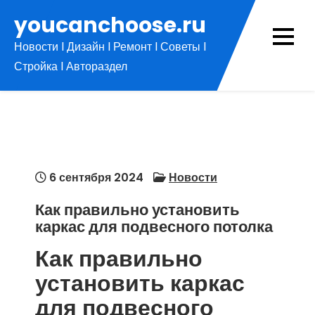
Перейти
youcanchoose.ru
к
Новости l Дизайн l Ремонт l Советы l
содержимому
Стройка l Автораздел
6 сентября 2024
Новости
Как правильно установить
каркас для подвесного потолка
Как правильно
установить каркас
для подвесного