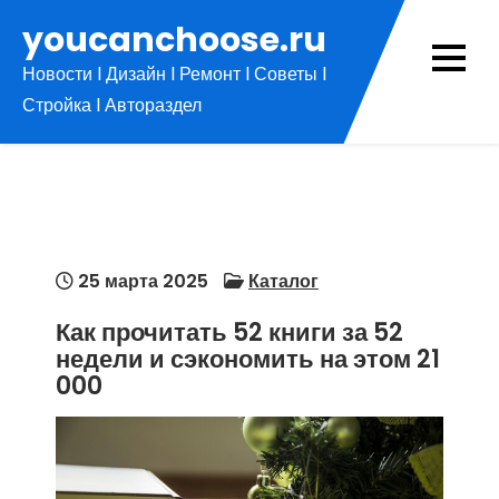
Перейти
youcanchoose.ru
к
Новости l Дизайн l Ремонт l Советы l
содержимому
Стройка l Автораздел
25 марта 2025
Каталог
Как прочитать 52 книги за 52
недели и сэкономить на этом 21
000