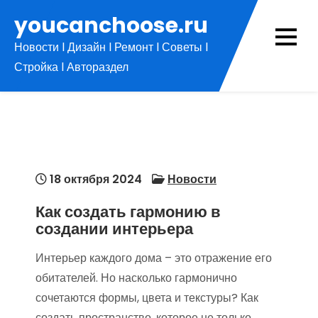
Перейти
youcanchoose.ru
к
Новости l Дизайн l Ремонт l Советы l
содержимому
Стройка l Автораздел
18 октября 2024
Новости
Как создать гармонию в
создании интерьера
Интерьер каждого дома – это отражение его
обитателей. Но насколько гармонично
сочетаются формы, цвета и текстуры? Как
создать пространство, которое не только