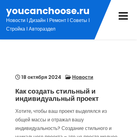
Перейти
youcanchoose.ru
к
Новости l Дизайн l Ремонт l Советы l
содержимому
Стройка l Автораздел
18 октября 2024
Новости
Как создать стильный и
индивидуальный проект
Хотите, чтобы ваш проект выделялся из
общей массы и отражал вашу
индивидуальность? Создание стильного и
уникального проекта – это не просто модное