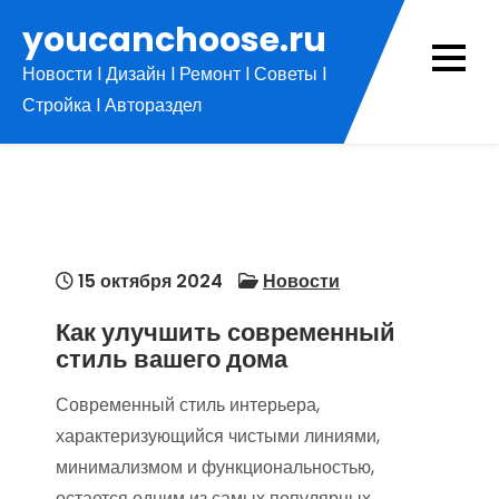
Перейти
youcanchoose.ru
к
Новости l Дизайн l Ремонт l Советы l
содержимому
Стройка l Автораздел
15 октября 2024
Новости
Как улучшить современный
стиль вашего дома
Современный стиль интерьера,
характеризующийся чистыми линиями,
минимализмом и функциональностью,
остается одним из самых популярных