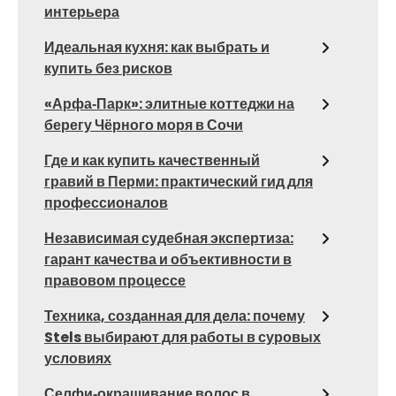
интерьера
Идеальная кухня: как выбрать и
купить без рисков
«Арфа‑Парк»: элитные коттеджи на
берегу Чёрного моря в Сочи
Где и как купить качественный
гравий в Перми: практический гид для
профессионалов
Независимая судебная экспертиза:
гарант качества и объективности в
правовом процессе
Техника, созданная для дела: почему
Stels выбирают для работы в суровых
условиях
Селфи‑окрашивание волос в