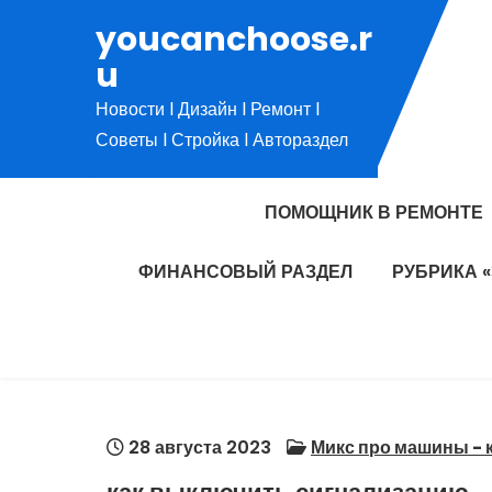
Перейти
youcanchoose.r
к
u
содержимому
Новости l Дизайн l Ремонт l
Советы l Стройка l Автораздел
ПОМОЩНИК В РЕМОНТЕ
ФИНАНСОВЫЙ РАЗДЕЛ
РУБРИКА 
28 августа 2023
Микс про машины - 