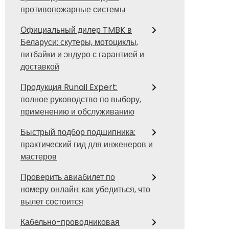
противопожарные системы
Официальный дилер TMBK в
Беларуси: скутеры, мотоциклы,
питбайки и эндуро с гарантией и
доставкой
Продукция Runail Expert:
полное руководство по выбору,
применению и обслуживанию
Быстрый подбор подшипника:
практический гид для инженеров и
мастеров
Проверить авиабилет по
номеру онлайн: как убедиться, что
вылет состоится
Кабельно-проводниковая