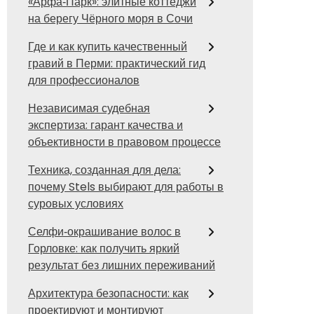
«Арфа‑Парк»: элитные коттеджи
на берегу Чёрного моря в Сочи
Где и как купить качественный
гравий в Перми: практический гид
для профессионалов
Независимая судебная
экспертиза: гарант качества и
объективности в правовом процессе
Техника, созданная для дела:
почему Stels выбирают для работы в
суровых условиях
Селфи‑окрашивание волос в
Горловке: как получить яркий
результат без лишних переживаний
Архитектура безопасности: как
проектируют и монтируют