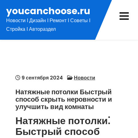
Перейти
youcanchoose.ru
к
Новости l Дизайн l Ремонт l Советы l
содержимому
Стройка l Автораздел
9 сентября 2024
Новости
Натяжные потолки Быстрый
способ скрыть неровности и
улучшить вид комнаты
Натяжные потолки⁚
Быстрый способ