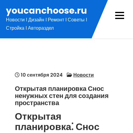
Перейти
youcanchoose.ru
к
Новости l Дизайн l Ремонт l Советы l
содержимому
Стройка l Автораздел
10 сентября 2024
Новости
Открытая планировка Снос
ненужных стен для создания
пространства
Открытая
планировка⁚ Снос