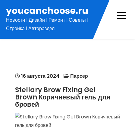
Перейти
youcanchoose.ru
к
Новости l Дизайн l Ремонт l Советы l
содержимому
Стройка l Автораздел
16 августа 2024
Парсер
Stellary Brow Fixing Gel
Brown Коричневый гель для
бровей