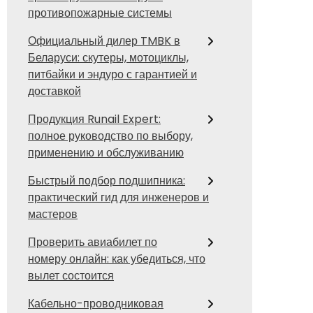
противопожарные системы
Официальный дилер TMBK в
Беларуси: скутеры, мотоциклы,
питбайки и эндуро с гарантией и
доставкой
Продукция Runail Expert:
полное руководство по выбору,
применению и обслуживанию
Быстрый подбор подшипника:
практический гид для инженеров и
мастеров
Проверить авиабилет по
номеру онлайн: как убедиться, что
вылет состоится
Кабельно-проводниковая