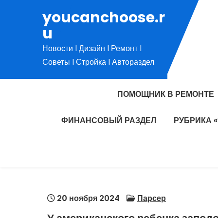
Перейти
youcanchoose.r
к
u
содержимому
Новости l Дизайн l Ремонт l
Советы l Стройка l Автораздел
ПОМОЩНИК В РЕМОНТЕ
ФИНАНСОВЫЙ РАЗДЕЛ
РУБРИКА 
20 ноября 2024
Парсер