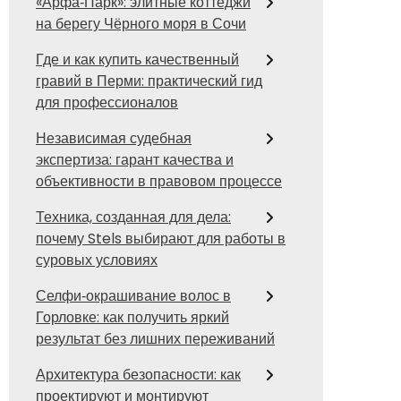
«Арфа‑Парк»: элитные коттеджи
на берегу Чёрного моря в Сочи
Где и как купить качественный
гравий в Перми: практический гид
для профессионалов
Независимая судебная
экспертиза: гарант качества и
объективности в правовом процессе
Техника, созданная для дела:
почему Stels выбирают для работы в
суровых условиях
Селфи‑окрашивание волос в
Горловке: как получить яркий
результат без лишних переживаний
Архитектура безопасности: как
проектируют и монтируют