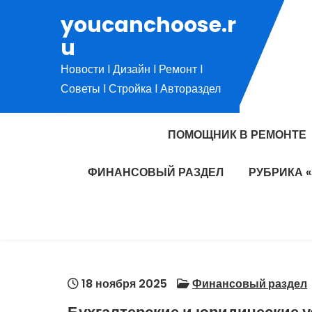
Перейти
youcanchoose.r
к
u
содержимому
Новости l Дизайн l Ремонт l
Советы l Стройка l Автораздел
ПОМОЩНИК В РЕМОНТЕ
ФИНАНСОВЫЙ РАЗДЕЛ
РУБРИКА 
18 ноября 2025
Финансовый раздел