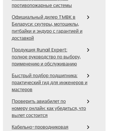
противопожарные системы
Официальный дилер TMBK в
Беларуси: скутеры, мотоциклы,
питбайки и эндуро с гарантией и
доставкой
Продукция Runail Expert:
полное руководство по выбору,
применению и обслуживанию
Быстрый подбор подшипника:
практический гид для инженеров и
мастеров
Проверить авиабилет по
номеру онлайн: как убедиться, что
вылет состоится
Кабельно-проводниковая