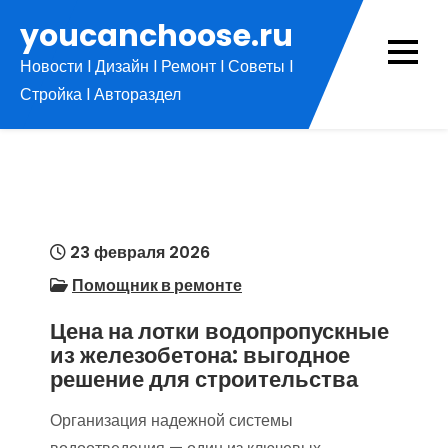
Перейти
youcanchoose.ru
к
Новости l Дизайн l Ремонт l Советы l
содержимому
Стройка l Автораздел
23 февраля 2026
Помощник в ремонте
Цена на лотки водопропускные
из железобетона: выгодное
решение для строительства
Организация надежной системы